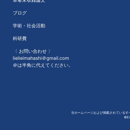
ブログ
学術・社会活動
科研費
〈 お問い合わせ 〉
lielieimahashi＠gmail.com
＠は半角に代えてください。
当ホームページおよび掲載されているす
©Ei