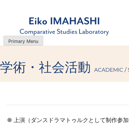
Skip
to
content
今橋映子 研究室
研究者・今橋映子の業績一覧を 公開すると共に、 最新のブ
Primary Menu
ログで 学術的な情報やエッセイをお届けします。
学術・社会活動
ACADEMIC / 
上演（ダンスドラマトゥルクとして制作参加