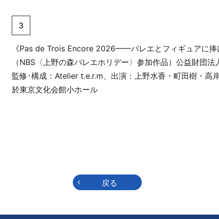
3
《Pas de Trois Encore 2026——バレエとフィギュ
（NBS〈上野の森バレエホリデー〉参加作品）公益財団法
監修･構成：Atelier t.e.r.m、出演：上野水香・町田樹
於東京文化会館小ホール
戻る