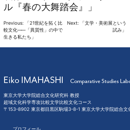
ル『春の大舞踏会』」
投
Previous:
「21世紀を拓く比
Next:
「文学・美術展という
較文化
―
―「異質性」の中で
試み」
稿
生きる私たち」
ナ
ビ
ゲ
ー
シ
ョ
ン
東京大学大学院総合文化研究科 教授
超域文化科学専攻比較文学比較文化コース
〒153-8902 東京都目黒区駒場3-8-1 東京大学大学院総合
プロフィール