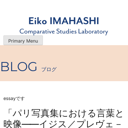
Skip
to
content
今橋映子 研究室
研究者・今橋映子の業績一覧を 公開すると共に、 最新のブ
Primary Menu
ログで 学術的な情報やエッセイをお届けします。
BLOG
ブログ
essayです
「パリ写真集における言葉と
映像
―
―イジス／プレヴェ－