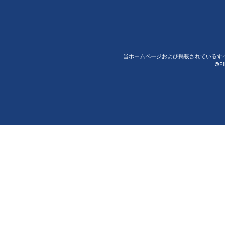
当ホームページおよび掲載されているす
©Ei