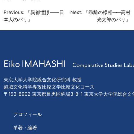
投
Previous:
「異都憧憬――日
Next:
「乖離の様相
―
―高村
本人のパリ」
光太郎のパリ」
稿
ナ
ビ
ゲ
ー
シ
ョ
東京大学大学院総合文化研究科 教授
ン
超域文化科学専攻比較文学比較文化コース
〒153-8902 東京都目黒区駒場3-8-1 東京大学大学院総合
プロフィール
単著・編著