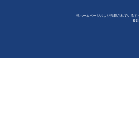
当ホームページおよび掲載されているす
©Ei