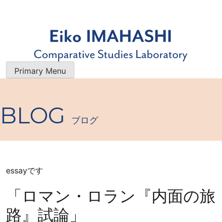
Skip
to
content
今橋映子 研究室
研究者・今橋映子の業績一覧を 公開すると共に、 最新のブ
Primary Menu
ログで 学術的な情報やエッセイをお届けします。
BLOG
ブログ
essayです
「ロマン・ロラン『内面の旅
路』試論」