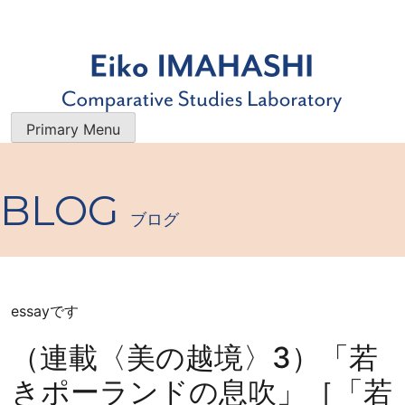
Skip
to
content
今橋映子 研究室
研究者・今橋映子の業績一覧を 公開すると共に、 最新のブ
Primary Menu
ログで 学術的な情報やエッセイをお届けします。
BLOG
ブログ
essayです
（連載〈美の越境〉3）「若
きポーランドの息吹」［「若