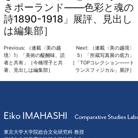
きポーランド——色彩と魂の
詩1890-1918」展評、見出し
は編集部］
投
Previous:
（連載〈美の越
Next:
（連載〈美の越境〉
境〉1）「美術の醍醐味、読
5）「所蔵写真展の底力」
稿
者と共有」［今橋理子と共
［「TOPコレクション——ト
ナ
著、見出しは編集部］
ランスフィジカル」展評］
ビ
ゲ
ー
シ
ョ
ン
東京大学大学院総合文化研究科 教授