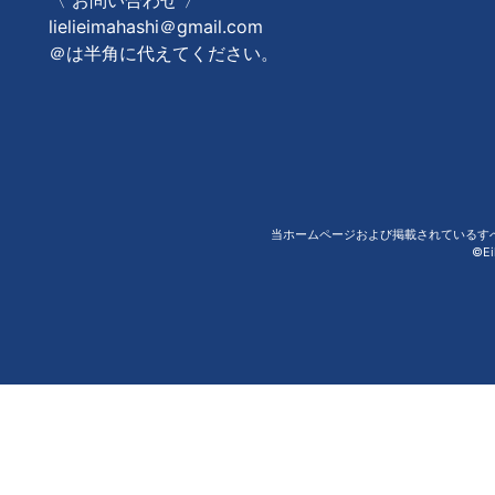
〈 お問い合わせ 〉
lielieimahashi＠gmail.com
＠は半角に代えてください。
当ホームページおよび掲載されているす
©Ei