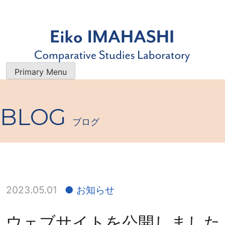
Skip
to
content
今橋映子 研究室
研究者・今橋映子の業績一覧を 公開すると共に、 最新のブ
Primary Menu
ログで 学術的な情報やエッセイをお届けします。
BLOG
ブログ
2023.05.01
お知らせ
ウェブサイトを公開しました