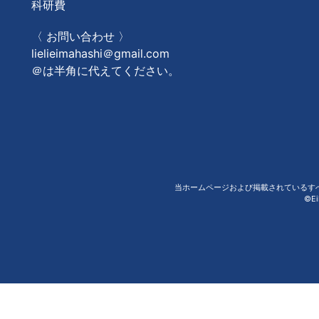
科研費
〈 お問い合わせ 〉
lielieimahashi＠gmail.com
＠は半角に代えてください。
当ホームページおよび掲載されているす
©Ei