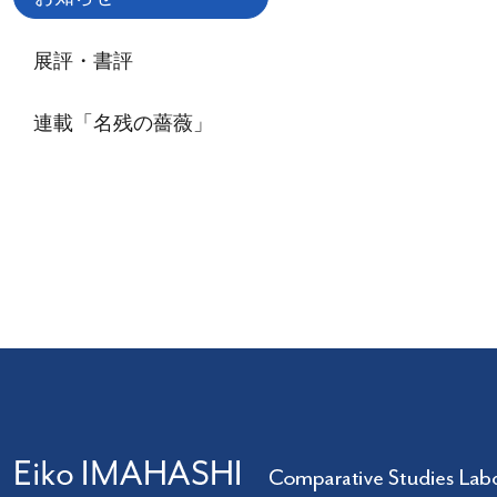
展評・書評
連載「名残の薔薇」