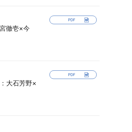
PDF
宮徹壱×今
PDF
：大石芳野×