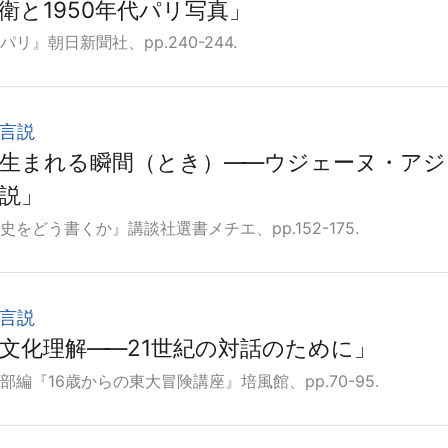
衛と1950年代パリ写真」
リ』朝日新聞社、pp.240-244.
言説
生まれる瞬間（とき）
―
―ウジェーヌ・アジ
説」
をどう書くか』講談社選書メチエ、pp.152-175.
言説
文化理解
―
―21世紀の対話のために」
編『16歳からの東大冒険講座』培風館、pp.70-95.