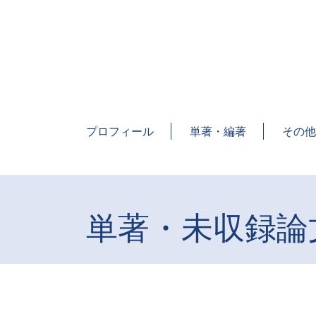
Skip
to
content
今橋映子 研究室
研究者・今橋映子の業績一覧を 公開すると共
プロフィール
単著・編著
その他
単著・未収録論