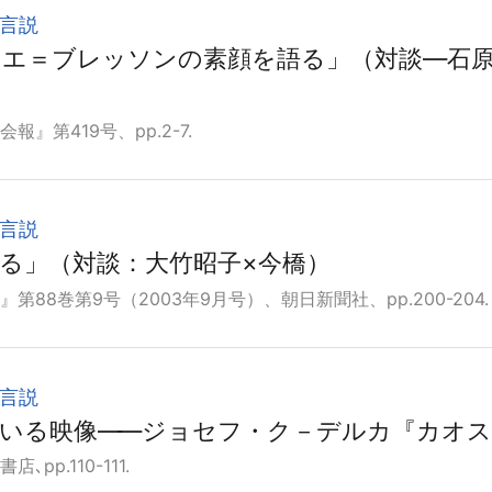
言説
エ＝ブレッソンの素顔を語る」（対談―石原
報』第419号、pp.2-7.
言説
る」（対談：大竹昭子×今橋）
第88巻第9号（2003年9月号）、朝日新聞社、pp.200-204.
言説
いる映像
―
―ジョセフ・ク－デルカ『カオス
pp.110-111.