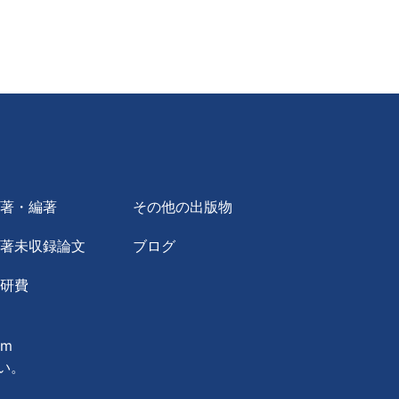
単著・編著
その他の出版物
単著未収録論文
ブログ
科研費
om
い。