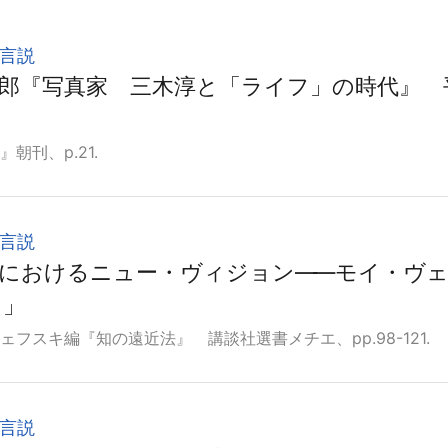
言説
郎『写真家 三木淳と「ライフ」の時代』 平
朝刊、p.21.
言説
真におけるニュー・ヴィジョン
―
―モイ・ヴ
て」
フスキ編『知の遠近法』 講談社選書メチエ、pp.98-121.
言説