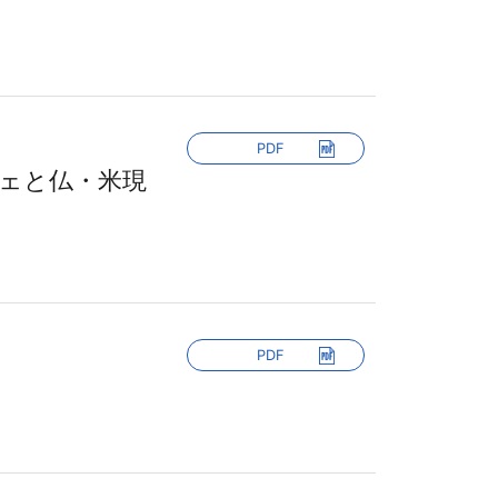
PDF
ェと仏・米現
PDF