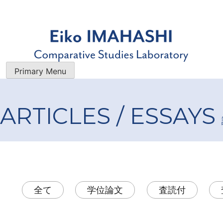
Skip
to
content
今橋映子 研究室
研究者・今橋映子の業績一覧を 公開すると共に、 最新のブ
Primary Menu
ログで 学術的な情報やエッセイをお届けします。
ARTICLES / ESSAYS
全て
学位論文
査読付