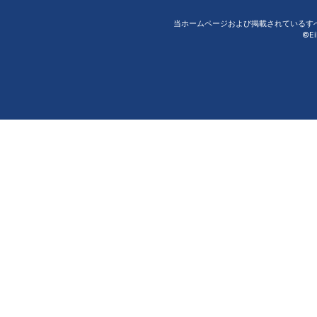
当ホームページおよび掲載されているす
©Ei