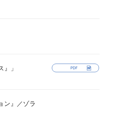
ス』」
PDF
ョン』／ゾラ