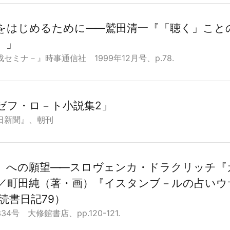
をはじめるために
―
―鷲田清一『「聴く」ことの
』」
セミナ－』時事通信社 1999年12月号、p.78.
ゼフ・ロ－ト小説集2」
日新聞』、朝刊
〉への願望
―
―スロヴェンカ・ドラクリッチ『
／町田純（著・画）『イスタンブ－ルの占いウ
 読書日記79）
4号 大修館書店、pp.120-121.