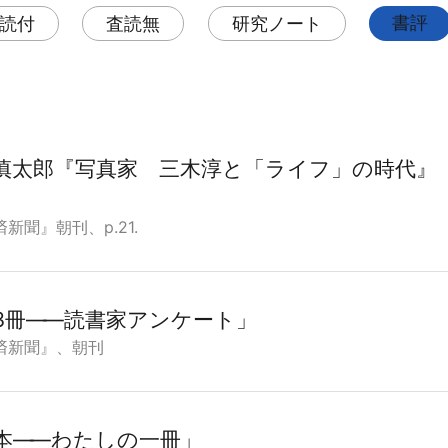
書評
読付
査読無
研究ノート
慎太郎『写真家 三木淳と「ライフ」の時代』 
新聞』朝刊、p.21.
3冊
―
―読書家アンケート」
済新聞』、朝刊
本
―
―わたしの一冊」