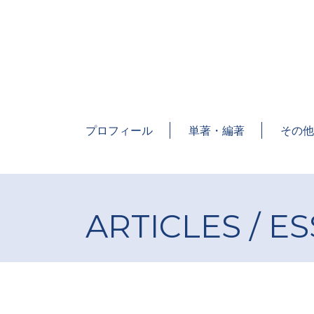
Skip
to
content
今橋映子 研究室
研究者・今橋映子の業績一覧を 公開すると共
プロフィール
単著・編著
その他
ARTICLES / E