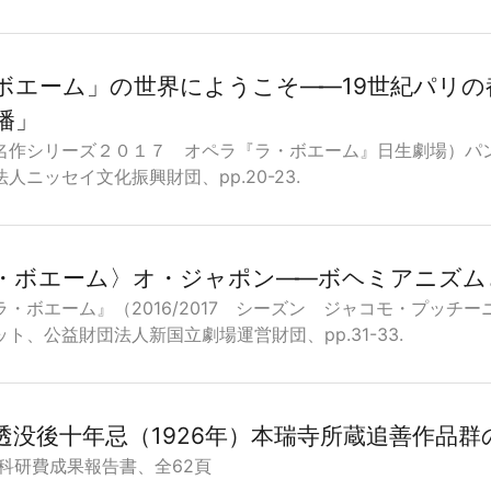
ボエーム」の世界にようこそ
―
―19世紀パリ
播」
名作シリーズ２０１７ オペラ『ラ・ボエーム』日生劇場）パ
人ニッセイ文化振興財団、pp.20-23.
・ボエーム〉オ・ジャポン
―
―ボヘミアニズム
ラ・ボエーム』（2016/2017 シーズン ジャコモ・プッチ
ト、公益財団法人新国立劇場運営財団、pp.31-33.
透没後十年忌（1926年）本瑞寺所蔵追善作品群
度科研費成果報告書、全62頁