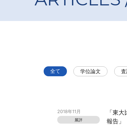
全て
学位論文
査
2018年11月
「東大比
展評
報告」