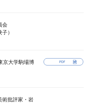
委員会
映子）
東京大学駒場博
PDF
美術批評家・岩